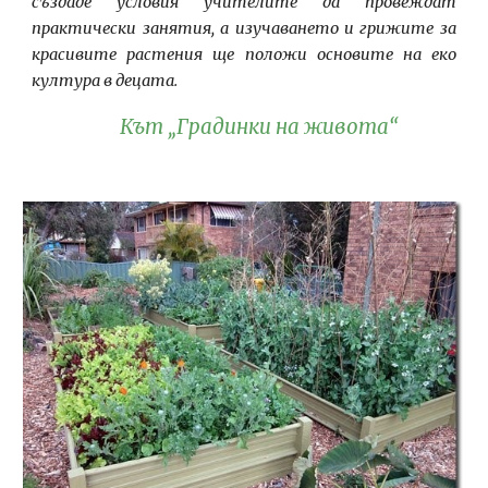
създаде условия учителите да провеждат
практически занятия, а изучаването и грижите за
красивите растения ще положи основите на еко
култура в децата.
Кът „Градинки на живота“