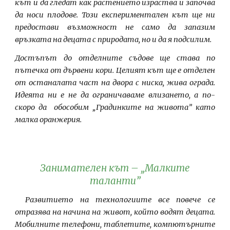
кът и да гледат как растението израства и започва
да носи плодове. Този експериментален кът ще ни
предостави възможност не само да запазим
връзката на децата с природата, но и да я подсилим.
Достъпът до отделните съдове ще става по
пътечка от дървени кори. Целият кът ще е отделен
от останалата част на двора с ниска, жива ограда.
Идеята ни е не да ограничаваме влизането, а по-
скоро да обособим „Градинките на живота” като
малка оранжерия.
Занимателен кът – „Малките
таланти”
Развитието на технологиите все повече се
отразява на начина на живот, който водят децата.
Мобилните телефони, таблетите, компютърните