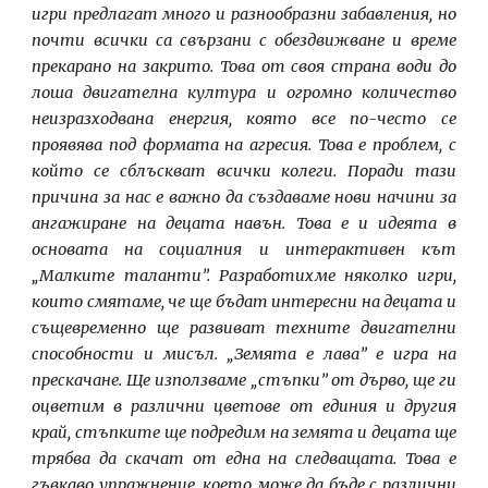
игри предлагат много и разнообразни забавления, но
почти всички са свързани с обездвижване и време
прекарано на закрито. Това от своя страна води до
лоша двигателна култура и огромно количество
неизразходвана енергия, която все по-често се
проявява под формата на агресия. Това е проблем, с
който се сблъскват всички колеги. Поради тази
причина за нас е важно да създаваме нови начини за
ангажиране на децата навън. Това е и идеята в
основата на социалния и интерактивен кът
„Малките таланти”. Разработихме няколко игри,
които смятаме, че ще бъдат интересни на децата и
същевременно ще развиват техните двигателни
способности и мисъл. „Земята е лава” е игра на
прескачане. Ще използваме „стъпки” от дърво, ще ги
оцветим в различни цветове от единия и другия
край, стъпките ще подредим на земята и децата ще
трябва да скачат от една на следващата. Това е
гъвкаво упражнение, което може да бъде с различни