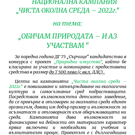
НАЦИОНАЛНА КАМПАНИЯ
„ЧИСТА ОКОЛНА СРЕДА – 2022г.“
на тема:
„ОБИЧАМ ПРИРОДАТА – И АЗ
УЧАСТВАМ “
За поредна година ДГ 75 „Сърчице“ кандидатства в
конкурса с проект
„Природни изкуства“
,
който бе
класирана за участие и номинирана с предоставени
средства в размер
до 7 500 лева (с вкл. ДДС) .
Целта на кампанията
„Чиста околна среда –
2022г.“
е повишаване и затвърждаване на екологична
култура и самосъзнание сред подрастващите.
Посредством възможността детското заведение,
да се превърне в отговорен за околната среда единен
организъм, даващ им добър пример и възможност за
осъзнатост и отговорност към обкръжаващата ни
среда. Кампанията дава възможност за
финансиране на дейности от материален характер
пряко включени и необходими за учебния и
възпитателен процес. Проектът е с дългогодишна