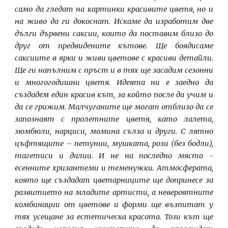
само да гледат на картинки красивите цветя, но и
на живо да ги докоснат. Искаме да изработим две
дълги дървени саксии, които да поставим близо до
друг от предвидените кътове. Ще боядисаме
саксиите в ярки и живи цветове с красиви детайли.
Ще ги напълним с пръст и в тях ще засадим сезонни
и многогодишни цветя. Идеята ни е заедно да
създадем един красив кът, за който после да учим и
да се грижим. Малчуганите ще могат отблизо да се
запознаят с пролетните цветя, като лалета,
зюмбюли, нарциси, момина сълза и други. С лятно
цъфтящите – петунии, мушката, рози (без бодли),
тагетиси и далии. И не на последно място -
есенните хризантеми и теменужки. Атмосферата,
която ще създадат цветарниците ще допринесе за
развитието на младите артисти, а невероятните
комбинации от цветове и форми ще възпитат у
тях усещане за естетическа красота. Този кът ще