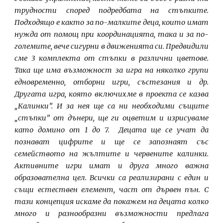
трудности според подредбата на стъпките.
Подходящо е както за по-малките деца, които имат
нужда от помощ при координацията, така и за по-
големите, вече сигурни в движенията си. Предвидили
сме 3 комплекта от стъпки в различни цветове.
Така ще има възможност за игра на няколко групи
едновременно, отборни игри, състезания и др.
Другата игра, която включихме в проекта се казва
„Калинки”. И за нея ще са ни необходими същите
„стъпки” от дънери, ще ги оцветим и изрисуваме
като домино от 1 до 7. Децата ще се учат да
познават цифрите и ще се запознаят със
семейството на жълтите и червените калинки.
Активните игри имат и друга много важна
образователна цел. Всички са реализирани с един и
същи естествен елемент, част от дървен пън. С
тази концепция искаме да покажем на децата колко
много и разнообразни възможности предлага