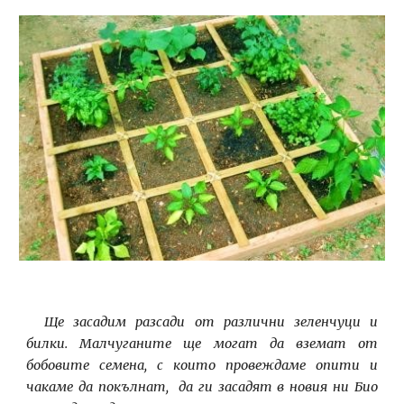
Ще засадим разсади от различни зеленчуци и
билки. Малчуганите ще могат да вземат от
бобовите семена, с които провеждаме опити и
чакаме да покълнат, да ги засадят в новия ни Био