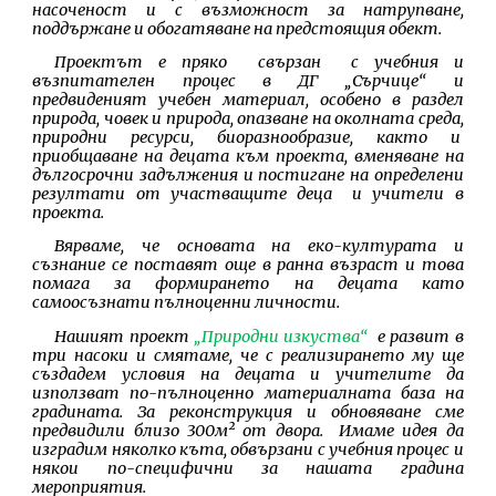
насоченост и с възможност за натрупване,
поддържане и обогатяване на предстоящия обект.
Проектът е пряко свързан с учебния и
възпитателен процес в ДГ „Сърчице“ и
предвиденият учебен материал, особено в раздел
природа, човек и природа, опазване на околната среда,
природни ресурси, биоразнообразие, както и
приобщаване на децата към проекта, вменяване на
дългосрочни задължения и постигане на определени
резултати от участващите деца и учители в
проекта.
Вярваме, че основата на еко-културата и
съзнание се поставят още в ранна възраст и това
помага за формирането на децата като
самоосъзнати пълноценни личности.
Нашият проект
„Природни изкуства“
e развит в
три насоки и смятаме, че с реализирането му ще
създадем условия на децата и учителите да
използват по-пълноценно материалната база на
градината. За реконструкция и обновяване сме
предвидили близо 300м² от двора. Имаме идея да
изградим няколко къта, обвързани с учебния процес и
някои по-специфични за нашата градина
мероприятия.