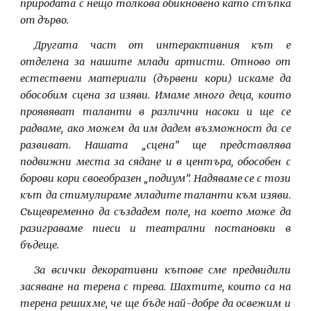
природата с нещо толкова обикновено като стъпка
от дърво.
Другата част от интерактивния кът е
отделена за нашите млади артисти. Отново от
естествени материали (дървени кори) искаме да
обособим сцена за изяви. Имаме много деца, които
проявяват таланти в различни насоки и ще се
радваме, ако можем да им дадем възможност да се
развиват. Нашата „сцена” ще представлява
подвижни места за сядане и в центъра, обособен с
борови кори своеобразен „подиум”. Надяваме се с този
кът да стимулираме младите таланти към изяви.
Същевременно да създадем поле, на което може да
разиграваме пиеси и театрални постановки в
бъдеще.
За всички декоративни кътове сме предвидили
засяване на терена с трева. Шахтите, които са на
терена решихме, че ще бъде най-добре да освежим и