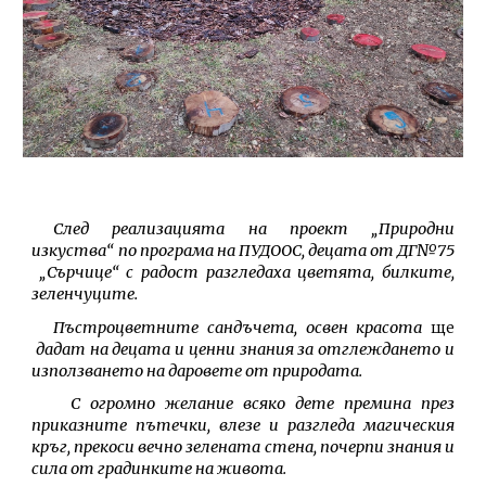
След реализацията на проект „Природни
изкуства“ по програма на ПУДООС, децата от ДГ№75
„
Сърчице“ с радост разгледаха цветята, билките,
зеленчуците.
Пъстроцветните сандъчета, освен красота
ще
дадат на децата и ценни знания за отглеждането и
използването на даровете от природата.
С огромно желание всяко дете премина през
приказните пътечки, влезе и разгледа магическия
кръг, прекоси вечно зелената стена, почерпи знания и
сила от градинките на живота.