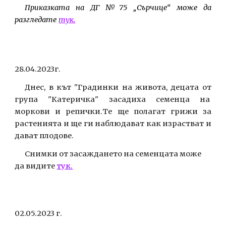
Приказката на ДГ №75 „Сърчице“ може да
разгледате
тук.
28.04.2023г.
Днес, в кът "Градинки на живота, децата от
група "Катеричка" засадиха семенца на
моркови и репички.Те ще полагат грижи за
растенията и ще ги наблюдават как израстват и
дават плодове.
Снимки от засаждането на семенцата може
да видите
тук.
02.05.2023 г.