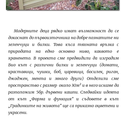
Модерните деца рядко имат възможност да се
докоснат до първоизточника на добре познатите ни
зеленчуци и билки. Това къса тяхната връзка с
природата на едно основно ниво, каквото е
храненето. В проекта сме предвидили да изградим
Био кът с различни билки и зеленчуци (домати,
краставици, чушки, боб, царевица, босилек, риган,
джоджен, мента и много други) Отделили сме
пространство с размер около 30м² и в него искаме да
разположим 5бр. дървени кашпи. Следвайки идеята
от кът „Форма и функция” и съдовете в кът
„Градинките на живота” ще са приказно оцветени и
украсени.